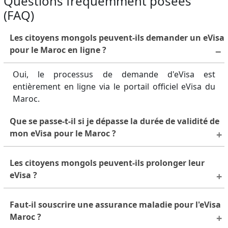
Questions fréquemment posées
(FAQ)
Les citoyens mongols peuvent-ils demander un eVisa
pour le Maroc en ligne ?
Oui, le processus de demande d'eVisa est
entièrement en ligne via le portail officiel eVisa du
Maroc.
Que se passe-t-il si je dépasse la durée de validité de
mon eVisa pour le Maroc ?
Le dépassement de la durée de séjour autorisée
Les citoyens mongols peuvent-ils prolonger leur
peut entraîner des amendes et des complications
eVisa ?
lors de visites ultérieures. Contactez
immédiatement les autorités d'immigration
Les prolongations ne sont généralement pas
Faut-il souscrire une assurance maladie pour l'eVisa
marocaines pour résoudre le problème.
autorisées. Pour des séjours plus longs, envisagez
Maroc ?
de demander un autre type de visa.