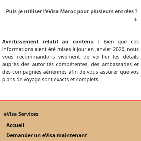
Non obligatoire, mais fortement recommandé pour
Puis-je utiliser l'eVisa Maroc pour plusieurs entrées ?
couvrir d'éventuelles urgences médicales pendant
votre séjour
La plupart des visas électroniques pour le Maroc
Avertissement relatif au contenu :
sont délivrés sous forme de visas à entrée unique.
Bien que ces
informations aient été mises à jour en Janvier 2026, nous
Vérifiez votre type de visa une fois celui-ci approuvé.
vous recommandons vivement de vérifier les détails
auprès des autorités compétentes, des ambassades et
des compagnies aériennes afin de vous assurer que vos
plans de voyage sont exacts et complets.
eVisa Services
Accueil
Demander un eVisa maintenant